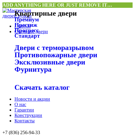
ADD ANYTHING HERE OR JUST REMOVE IT…
Квартирные двери
Премиум
Престиж
Главная
Прогресс
Стальные двери
Стандарт
Двери с терморазрывом
Противопожарные двери
Эксклюзивные двери
Фурнитура
Скачать каталог
Новости и акции
О нас
Гарантии
Конструкции
Контакты
+7 (836) 256-94-33