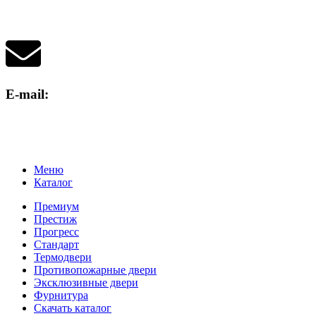
+7 (917) 717-77-32
+7 (917) 702-21-30
E-mail:
vulkan.12@bk.ru
Меню
Каталог
Премиум
Престиж
Прогресс
Стандарт
Термодвери
Противопожарные двери
Эксклюзивные двери
Фурнитура
Скачать каталог