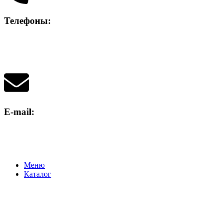
Телефоны:
+7 (836) 256-94-33
+7 (917) 717-77-32
+7 (917) 702-21-30
E-mail:
vulkan.12@bk.ru
Меню
Каталог
Премиум
Престиж
Прогресс
Стандарт